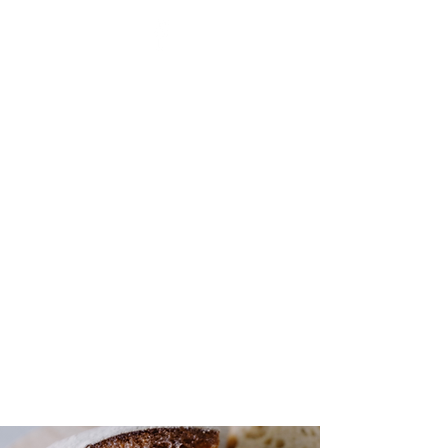
BENOÎT HENNAUX - LA
SANTÉ PAR L'ÉNERGIE