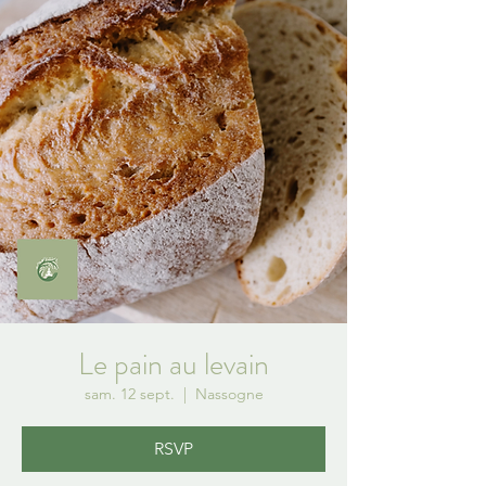
Le pain au levain
sam. 12 sept.
  |  
Nassogne
RSVP