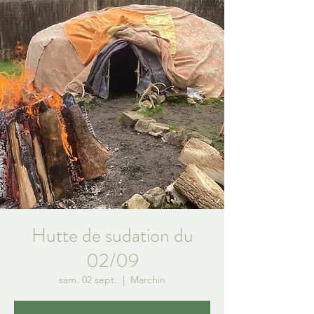
Hutte de sudation du
02/09
sam. 02 sept.
  |  
Marchin