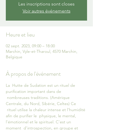
Les inscriptions sont closes
Voir autres événements
Heure et lieu
02 sept. 2023, 09:00 – 18:00
Marchin, Vyle-et-Tharoul, 4570 Marchin,
Belgique
À propos de l'événement
La  Hutte de Sudation est un rituel de 
purification important dans de 
 nombreuses traditions. (Amérique 
Centrale, du Nord, Sibérie, Celtes) Ce 
 rituel utilise la chaleur intense et l’humidité 
afin de purifier le  physique, le mental, 
l’émotionnel et le spirituel. C’est un 
moment  d’introspection, en groupe et 