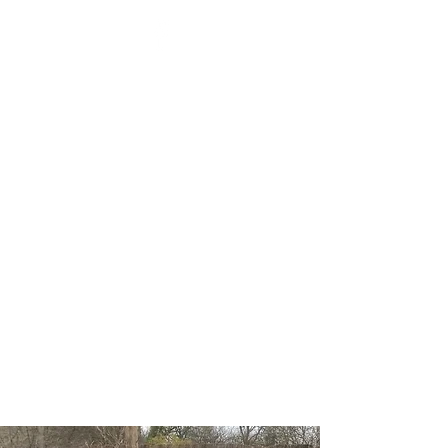
BENOÎT HENNAUX - LA
SANTÉ PAR L'ÉNERGIE