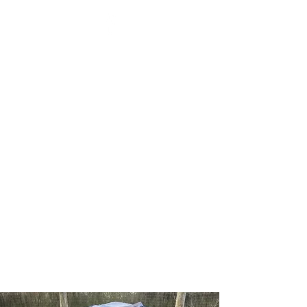
BENOÎT HENNAUX - LA
SANTÉ PAR L'ÉNERGIE