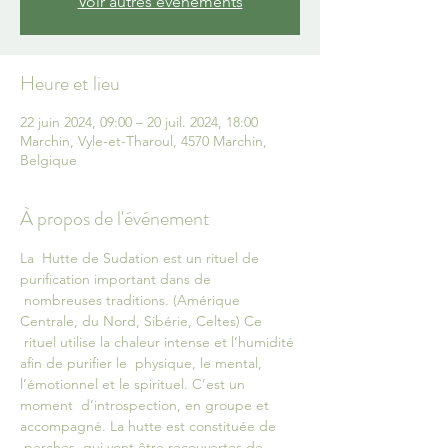
Voir autres événements
Heure et lieu
22 juin 2024, 09:00 – 20 juil. 2024, 18:00
Marchin, Vyle-et-Tharoul, 4570 Marchin,
Belgique
À propos de l'événement
La  Hutte de Sudation est un rituel de 
purification important dans de 
 nombreuses traditions. (Amérique 
Centrale, du Nord, Sibérie, Celtes) Ce 
 rituel utilise la chaleur intense et l’humidité 
afin de purifier le  physique, le mental, 
l’émotionnel et le spirituel. C’est un 
moment  d’introspection, en groupe et 
accompagné. La hutte est constituée de 
 perches, qui vont être recouvertes de 