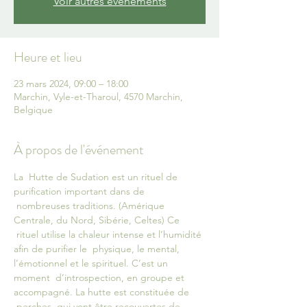
Voir autres événements
Heure et lieu
23 mars 2024, 09:00 – 18:00
Marchin, Vyle-et-Tharoul, 4570 Marchin,
Belgique
À propos de l'événement
La  Hutte de Sudation est un rituel de 
purification important dans de 
 nombreuses traditions. (Amérique 
Centrale, du Nord, Sibérie, Celtes) Ce 
 rituel utilise la chaleur intense et l’humidité 
afin de purifier le  physique, le mental, 
l’émotionnel et le spirituel. C’est un 
moment  d’introspection, en groupe et 
accompagné. La hutte est constituée de 
 perches, qui vont être recouvertes de 