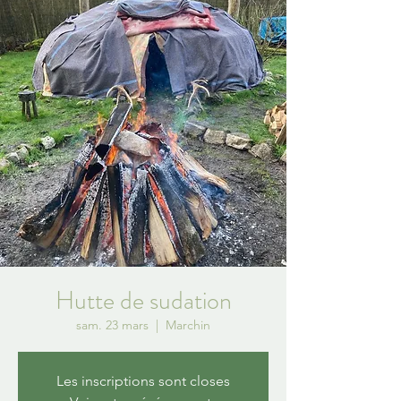
Hutte de sudation
sam. 23 mars
  |  
Marchin
Les inscriptions sont closes