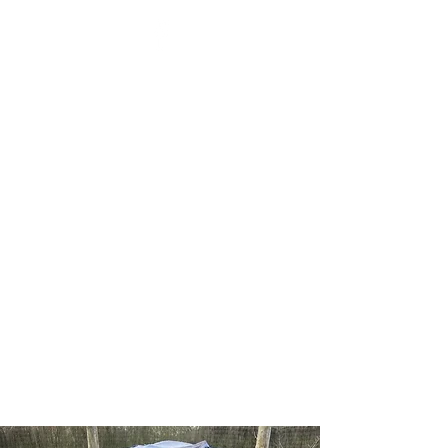
BENOÎT HENNAUX - LA
SANTÉ PAR L'ÉNERGIE