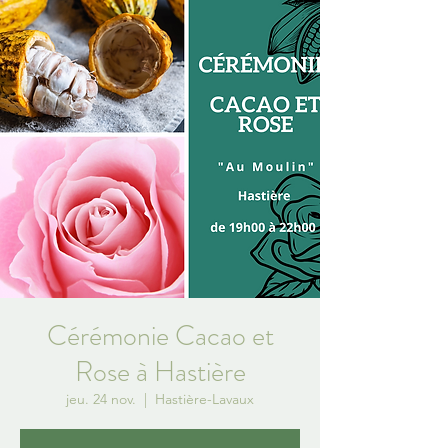
Cérémonie Cacao et
Rose à Hastière
jeu. 24 nov.
  |  
Hastière-Lavaux