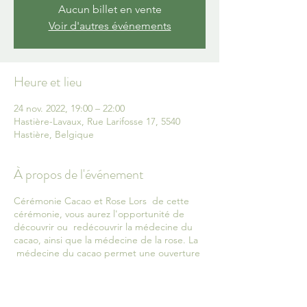
Aucun billet en vente
Voir d'autres événements
Heure et lieu
24 nov. 2022, 19:00 – 22:00
Hastière-Lavaux, Rue Larifosse 17, 5540
Hastière, Belgique
À propos de l'événement
Cérémonie Cacao et Rose Lors de cette
cérémonie, vous aurez l'opportunité de
découvrir ou redécouvrir la médecine du
cacao, ainsi que la médecine de la rose. La
médecine du cacao permet une ouverture
du cœur qui facilite la transformation des
émotions et nous permet de nous
connecter avec la part la plus authentique
de nous même, ce qui amène une paix