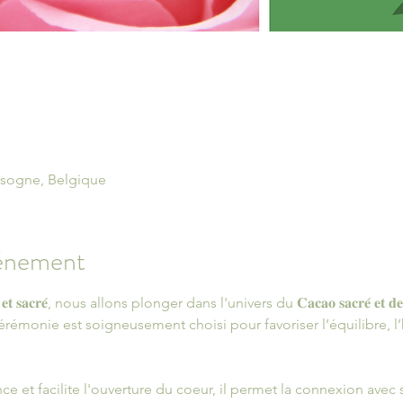
sogne, Belgique
vénement
𝐞𝐭 𝐬𝐚𝐜𝐫𝐞́, nous allons plonger dans l'univers du 𝐂𝐚𝐜𝐚𝐨 𝐬𝐚𝐜𝐫𝐞́ 𝐞𝐭 𝐝𝐞 𝐥
émonie est soigneusement choisi pour favoriser l’équilibre, l’
nce et facilite l'ouverture du coeur, il permet la connexion ave