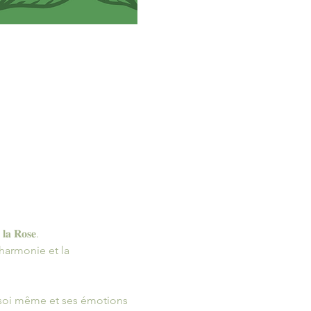
𝐚 𝐑𝐨𝐬𝐞. 
harmonie et la 
c soi même et ses émotions 