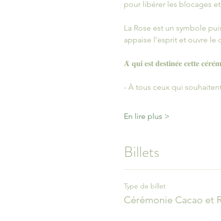
pour libérer les blocages et
La Rose est un symbole puis
appaise l'esprit et ouvre le c
𝐀̀ 𝐪𝐮𝐢 𝐞𝐬𝐭 𝐝𝐞𝐬𝐭𝐢𝐧𝐞́𝐞 𝐜𝐞𝐭𝐭𝐞 𝐜𝐞́𝐫𝐞́
- À tous ceux qui souhaiten
En lire plus >
Billets
Type de billet
Cérémonie Cacao et 