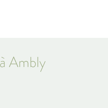
E
z-vous
Témoignages
 à Ambly