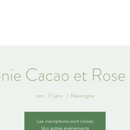
BENOÎT HENNAUX - LA SANTÉ PAR L'ÉNERGI
ervices
Ateliers
Evénements à venir
Citations
Prendre rende
ie Cacao et Rose
ven. 17 janv.
  |  
Nassogne
Les inscriptions sont closes
Voir autres événements