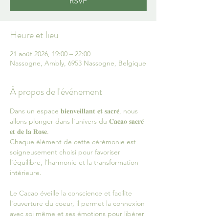
RSVP
Heure et lieu
21 août 2026, 19:00 – 22:00
Nassogne, Ambly, 6953 Nassogne, Belgique
À propos de l'événement
Dans un espace 𝐛𝐢𝐞𝐧𝐯𝐞𝐢𝐥𝐥𝐚𝐧𝐭 𝐞𝐭 𝐬𝐚𝐜𝐫𝐞́, nous 
allons plonger dans l'univers du 𝐂𝐚𝐜𝐚𝐨 𝐬𝐚𝐜𝐫𝐞́ 
𝐞𝐭 𝐝𝐞 𝐥𝐚 𝐑𝐨𝐬𝐞. 
Chaque élément de cette cérémonie est 
soigneusement choisi pour favoriser 
l’équilibre, l’harmonie et la transformation 
intérieure.
Le Cacao éveille la conscience et facilite 
l'ouverture du coeur, il permet la connexion 
avec soi même et ses émotions pour libérer 