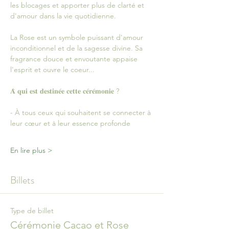
les blocages et apporter plus de clarté et 
d'amour dans la vie quotidienne.
La Rose est un symbole puissant d'amour 
inconditionnel et de la sagesse divine. Sa 
fragrance douce et envoutante appaise 
l'esprit et ouvre le coeur...
𝐀̀ 𝐪𝐮𝐢 𝐞𝐬𝐭 𝐝𝐞𝐬𝐭𝐢𝐧𝐞́𝐞 𝐜𝐞𝐭𝐭𝐞 𝐜𝐞́𝐫𝐞́𝐦𝐨𝐧𝐢𝐞 ?
- À tous ceux qui souhaitent se connecter à 
leur cœur et à leur essence profonde
En lire plus >
Billets
Type de billet
Cérémonie Cacao et Rose