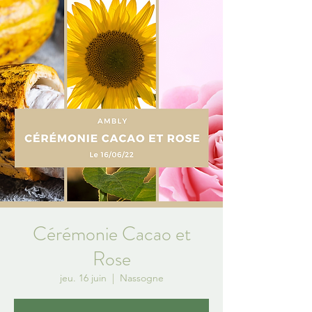
Cérémonie Cacao et
Rose
jeu. 16 juin
  |  
Nassogne