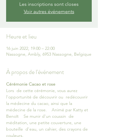
Les inscriptions sont closes
Voir autres événements
Heure et lieu
16 juin 2022, 19:00 – 22:00
Nassogne, Ambly, 6953 Nassogne, Belgique
À propos de l'événement
Cérémonie Cacao et rose
Lors  de cette cérémonie, vous aurez 
l'opportunité de découvrir ou  redécouvrir 
la médecine du cacao, ainsi que la 
médecine de la rose.    Animé par Katty et 
Benoît    Se munir d'un coussin  de 
méditation, une petite couverture, une 
bouteille  d'eau, un cahier, des crayons de 
couleurs.