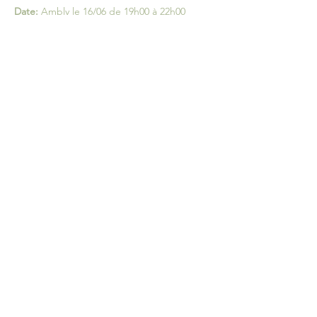
Date: 
Ambly le 16/06 de 19h00 à 22h00
Prix: 
60€
Inscription par mail ou téléphone:
 benoit.hennaux@skynet.be ou 
0498/20.90.25
L'adresse vous sera communiquée lors de 
votre inscription.
Partager cet événement
Benoît Hennaux - La santé par
l'énergie