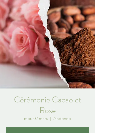
Cérémonie Cacao et
Rose
mer. 02 mars
  |  
Andenne