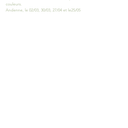
couleurs.
Andenne, le 02/03, 30/03, 27/04 et le25/05 
de 19h30 à 22h00
Date: 
60€
Prix: 
 benoit.hennaux@skynet.be ou 
0498/20.90.25
Inscription par mail ou 
téléphone:
L'adresse vous sera communiquée lors de 
votre inscription.
Partager cet événement