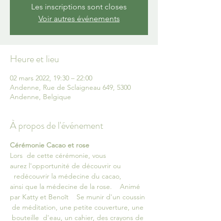
Les inscriptions sont closes
Voir autres événements
Heure et lieu
02 mars 2022, 19:30 – 22:00
Andenne, Rue de Sclaigneau 649, 5300
Andenne, Belgique
À propos de l'événement
Cérémonie Cacao et rose
Lors  de cette cérémonie, vous 
aurez l'opportunité de découvrir ou 
  redécouvrir la médecine du cacao, 
ainsi que la médecine de la rose.    Animé 
par Katty et Benoît    Se munir d'un coussin 
 de méditation, une petite couverture, une 
 bouteille  d'eau, un cahier, des crayons de 