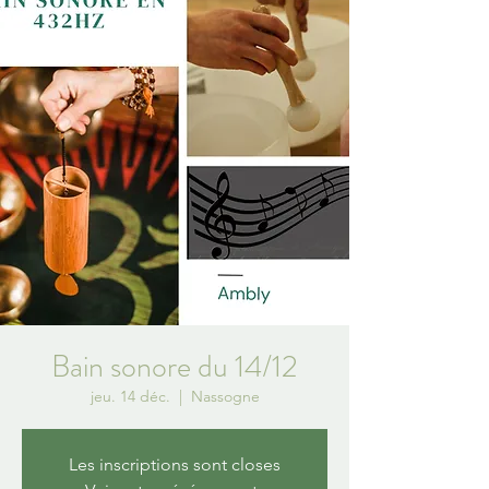
Bain sonore du 14/12
jeu. 14 déc.
  |  
Nassogne
Les inscriptions sont closes