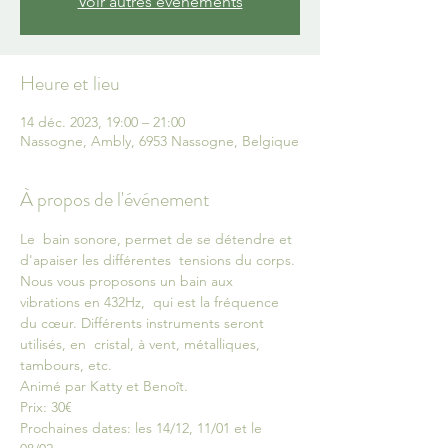
Voir autres événements
Heure et lieu
14 déc. 2023, 19:00 – 21:00
Nassogne, Ambly, 6953 Nassogne, Belgique
À propos de l'événement
Le  bain sonore, permet de se détendre et 
d'apaiser les différentes  tensions du corps. 
Nous vous proposons un bain aux 
vibrations en 432Hz,  qui est la fréquence 
du cœur. Différents instruments seront 
utilisés, en  cristal, à vent, métalliques, 
tambours, etc.
Animé par Katty et Benoît.
Prix: 30€
Prochaines dates: les 14/12, 11/01 et le 