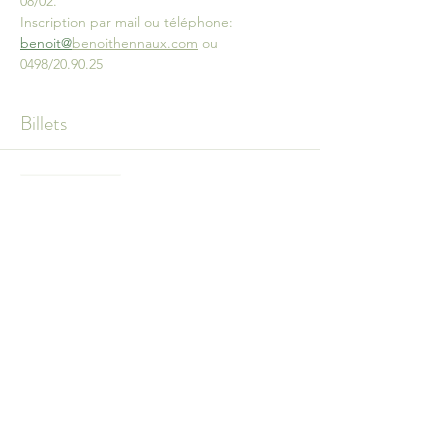
08/02.
Inscription par mail ou téléphone: 
benoit@
benoithennaux.com
 ou 
0498/20.90.25
Billets
Vente expirée
Type de billet
Bain sonore
Prix
30,00 €
+ 0,75 € de frais de billetterie