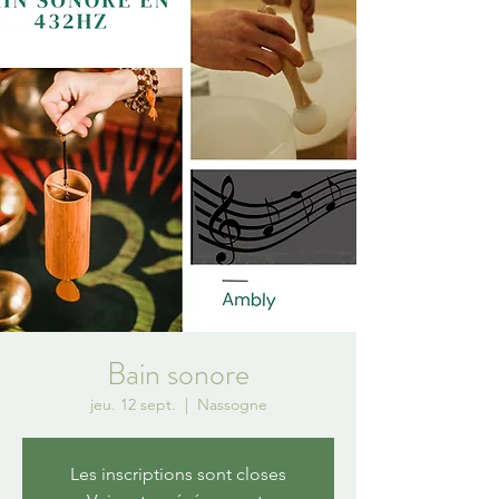
Bain sonore
jeu. 12 sept.
  |  
Nassogne
Les inscriptions sont closes