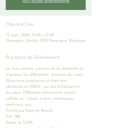
Voir autres événements
Heure et lieu
12 sept. 2024, 19:00 – 21:00
Nassogne, Ambly, 6953 Nassogne, Belgique
À propos de l'événement
Le  bain sonore, permet de se détendre et 
d'apaiser les différentes  tensions du corps. 
Nous vous proposons un bain aux 
vibrations en 432Hz,  qui est la fréquence 
du cœur. Différents instruments seront 
utilisés, en  cristal, à vent, métalliques, 
tambours, etc.
Animé par Katty et Benoît.
Prix: 30€
Dates: le 12/09.