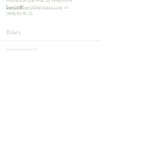
Inscription par mail ou téléphone: 
benoit@
benoithennaux.com
 ou 
0498/20.90.25
Billets
Vente expirée
Type de billet
Bain sonore
Prix
30,00 €
+ 0,75 € de frais de billetterie